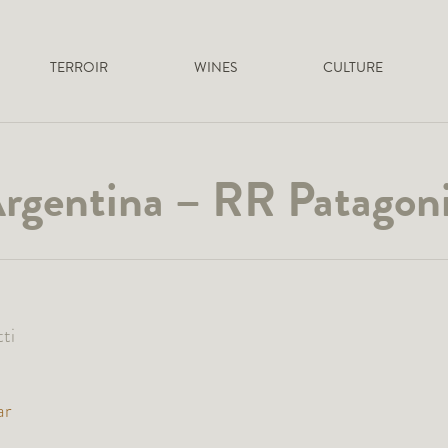
TERROIR
WINES
CULTURE
rgentina – RR Patagon
ti
ar