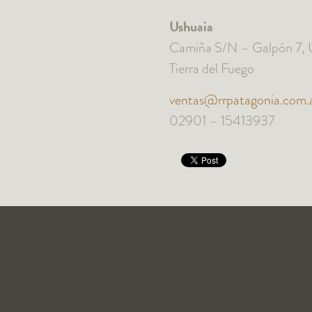
Ushuaia
Camiña S/N – Galpón 7, 
Tierra del Fuego
ventas@rrpatagonia.com.
02901 – 15413937